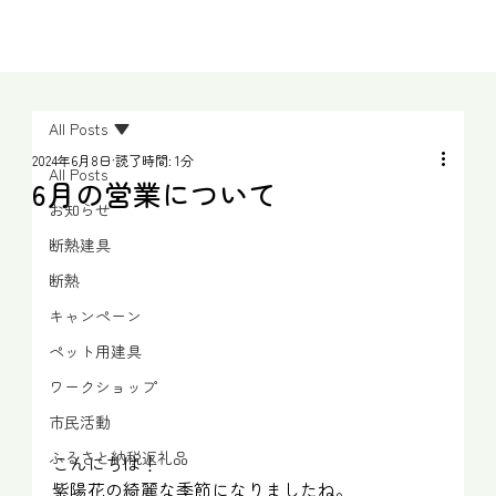
All Posts
2024年6月8日
読了時間: 1分
All Posts
6月の営業について
お知らせ
断熱建具
断熱
キャンペーン
ペット用建具
ワークショップ
市民活動
ふるさと納税返礼品
こんにちは！
紫陽花の綺麗な季節になりましたね。