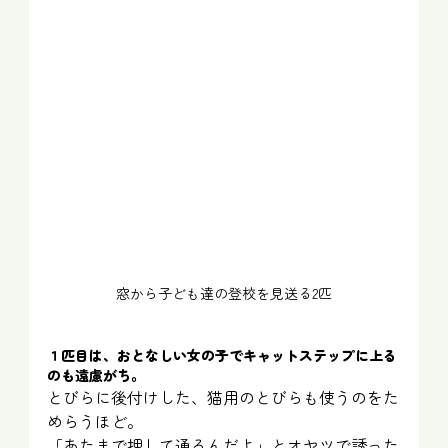
窓から子ども達の登校を見送る2匹
１匹目は、おとなしい女の子でキャットステップに上る
のも遠慮がち。
とびらに後付けした、猫用のとびらも使うのをた
めらうほど。
「あたまで押して通るんだよ」とオヤツで誘った