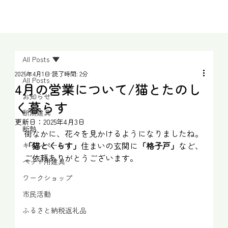
All Posts
2025年4月1日
読了時間: 2分
All Posts
4月の営業について/猫とたのし
お知らせ
く暮らす
断熱建具
更新日：
2025年4月3日
断熱
街なかに、花々を見かけるようになりましたね。
「猫とくらす」
住まいの玄関に
「格子戸」
など、
キャンペーン
ご依頼ありがとうございます。
ペット用建具
ワークショップ
市民活動
ふるさと納税返礼品