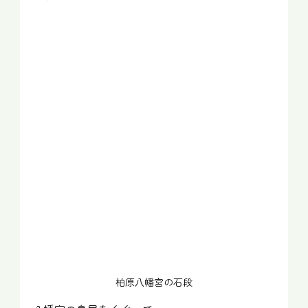
柏原八幡宮の石段