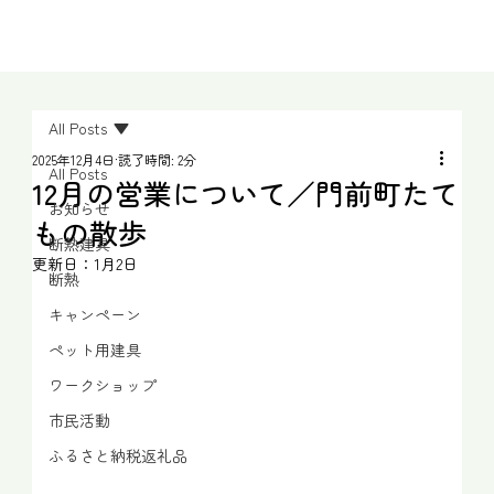
All Posts
2025年12月4日
読了時間: 2分
All Posts
12月の営業について／門前町たて
お知らせ
もの散歩
断熱建具
更新日：
1月2日
断熱
キャンペーン
ペット用建具
ワークショップ
市民活動
ふるさと納税返礼品